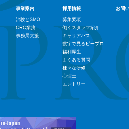
事業案内
採用情報
お問
治験とSMO
募集要項
CRC業務
働くスタッフ紹介
事務局支援
キャリアパス
数字で見るピープロ
福利厚生
よくある質問
様々な研修
心理士
エントリー