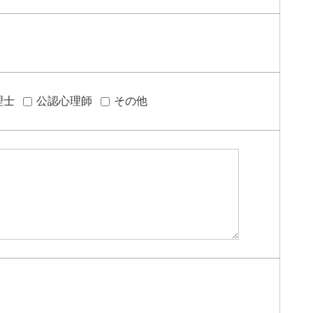
理士
公認心理師
その他