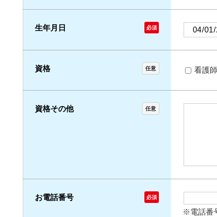
生年月日
必須
資格
任意
看護
資格その他
任意
お電話番号
必須
※電話番