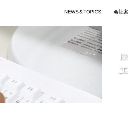
NEWS＆TOPICS
会社
E