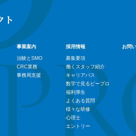
クト
事業案内
採用情報
お問
治験とSMO
募集要項
CRC業務
働くスタッフ紹介
事務局支援
キャリアパス
数字で見るピープロ
福利厚生
よくある質問
様々な研修
心理士
エントリー